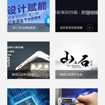
(第三期)金陶&酷家乐
金匠家居岩板视频
软件灯光渲染专场培
训回播
峨眉山金陶大板岩板
峨眉山金陶岩板旗下
惊艳亮相潭洲展视频
品牌【峨壁古岩】--
来啦
山与石（中文版视
频）