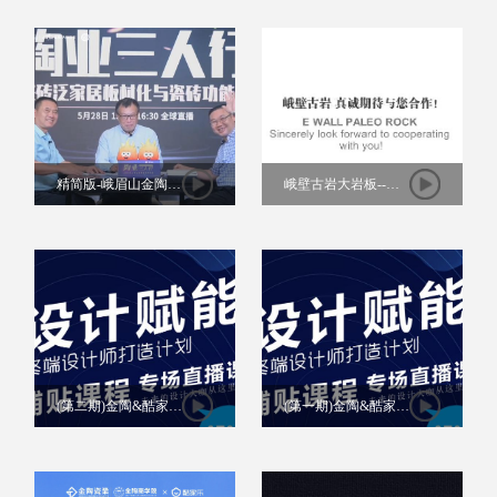
行》直播间
精简版-峨眉山金陶副
峨壁古岩大岩板--中
总裁李金根座客《陶
文版视频
瓷三人行》
(第二期)金陶&酷家乐
(第一期)金陶&酷家乐
软件产品铺贴专场培
软件产品铺贴专场培
训回播
训回播