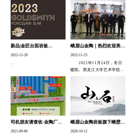
学院第十二期圆满结业，本次
之一，于2020年获中国建筑...
商学院以“合筑梦，赢未来”为
主题，研讨交流，拓宽...
新品|金匠台面岩板
峨眉山金陶｜热烈欢迎美院
800*2600*14mm /
教授、博士生导师一行亲临
2022-11-28
2022-11-25
1200*2600*14mm
指导产品设计艺术创作
...
2022年11月24日，冬日
暖阳。黑龙江大学艺术学院教
授、韩国秋溪艺术大学博士生
导师、哈尔滨美协副主席、国
家一级美术师权伍松；...
司机朋友请查收-金陶厂区
峨眉山金陶岩板旗下峨壁古
装货平面图
岩品牌--山与石（中文版）
2021-09-06
2020-10-12