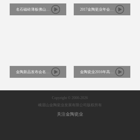
名石磁砖薄板佛山营
2017金陶瓷业年会尹
销中心开业
虹博士解读陶瓷行业
发展新趋势
金陶新品发布会名模
金陶瓷业2016年高端
演绎篇
跨国年会
Copyright © 2000-2026
峨眉山金陶瓷业发展有限公司版权所有
关注金陶瓷业