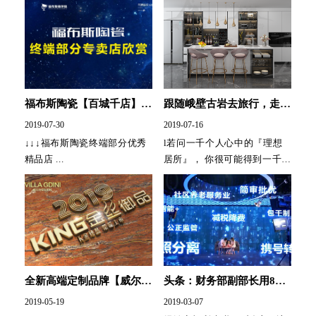
福布斯陶瓷【百城千店】计
跟随峨壁古岩去旅行，走进
划，正在进行......
心灵感悟的港湾--『理想居
2019-07-30
2019-07-16
所』
↓↓↓福布斯陶瓷终端部分优秀
l若问一千个人心中的『理想
精品店 ...
居所』， 你很可能得到一千个
不同的答案。 它可以是一种诗
意化的理想， ...
全新高端定制品牌【威尔卡
头条：财务部副部长用8分
蒂尼】，携KING金丝御品
33秒解读，中小微企业发展
2019-05-19
2019-03-07
35款新品震撼上市
帮扶政策！