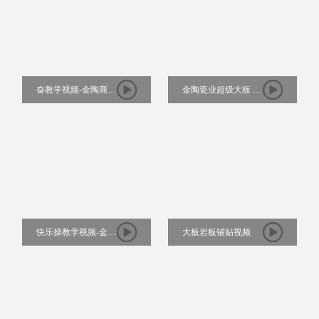
奋教学视频-金陶商学
金陶瓷业超级大板 无
院
线连纹大理石隆重上
市
快乐操教学视频-金陶
大板岩板铺贴视频
商学院