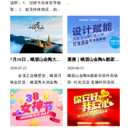
说明： 1、过磅卡在保安亭领
...
取； 2、如无特殊情况，由1
号门进出； 3、取票在办...
7月20日，峨眉山金陶大板
重播｜峨眉山金陶&酷家乐
岩板惊艳佛山潭洲展
软件培训--灯光渲染
2020-07-22
2020-06-15
金顶之边峨壁岩，峨眉月
峨眉山金陶&酷家乐软件高级
映金匠坚，峨眉秀水润金陶。
班--灯光渲染 直播时间安排：
2020年7月20日佛山·潭洲国际
6...
展火热开...