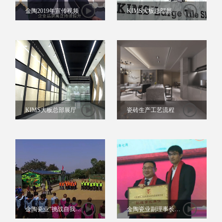
金陶2019年宣传视频
KIMS大板总部展厅
视频
KIMS大板总部展厅
瓷砖生产工艺流程
金陶瓷业“挑战自我·
金陶瓷业副理事长单
熔炼团队”户外拓展视
位授牌仪式