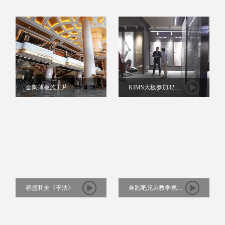
频
金陶薄板施工片
KIMS大板参加32届
佛山陶博会
稻盛和夫《干法》
奔跑吧兄弟教学视频-
金陶商学院