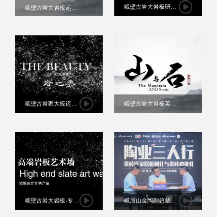
峨壁古岩大岩板研发
峨壁古岩大岩板起源
（石之坚）
（山之源）
峨壁古岩家大板运用
峨壁古岩大岩板英文
（岩之美）
版（山与石）
峨壁古岩大岩板-专利
峨眉山金陶副总裁李
背景墙
金根座客《陶瓷三人