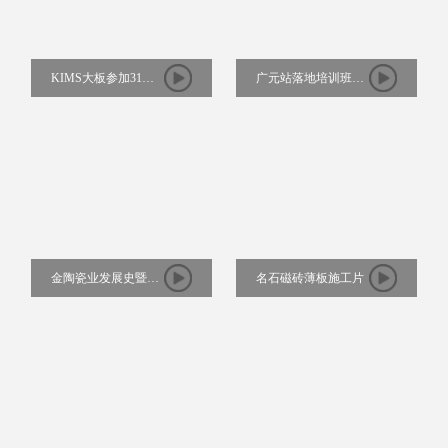
KIMS大板参加31届
广元站落地培训班视
佛山陶博会、中陶展
频-金陶商学院
2019《赋能终端》
金陶瓷业发展史暨
名石磁砖薄板施工片
2017瓷抛砖发布