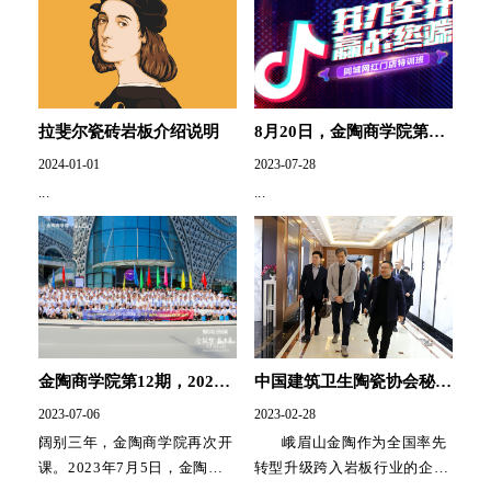
拉斐尔瓷砖岩板介绍说明
8月20日，金陶商学院第13
期——【抖音专场】开课，
2024-01-01
2023-07-28
报名从速！
...
...
金陶商学院第12期，2023
中国建筑卫生陶瓷协会秘书
赋能终端《合筑梦·赢未
长宫卫、传媒中心主任马德
2023-07-06
2023-02-28
来》培训班圆满结业
隆莅临峨眉山金陶指导工作
阔别三年，金陶商学院再次开
峨眉山金陶作为全国率先
课。2023年7月5日，金陶商
转型升级跨入岩板行业的企业