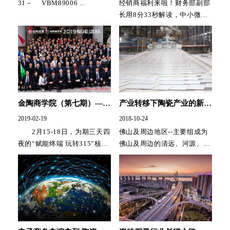
31－ VBM89006 ...
经销商福利来啦！财务部副部
长用8分33秒解读，中小微企
业发展帮扶政策！ ...
金陶商学院（第七期）——
产业转移下陶瓷产业的新版
2019为终端实战赋能！
图
2019-02-19
2018-10-24
2月15-18日，为期三天四
佛山及周边地区--主要组成为
夜的“赋能终端 玩转315”核心
佛山及周边的清远、河源、肇
店员培训班，在峨眉山市华生
庆等广东产区，年产量约24亿
酒店成功举办，来自...
平方米，占全国...