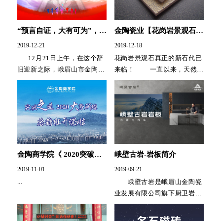
“预言自证，大有可为”，金
金陶瓷业【花岗岩景观石】
陶瓷业2020年新品发布会
真正的新石代已来临！
2019-12-21
2019-12-18
圆满收官
12月21日上午，在这个辞
花岗岩景观石真正的新石代已
旧迎新之际，峨眉山市金陶瓷
来临！ 一直以来，天然花
业发展有限公司花岗岩景观石
岗岩以致密坚硬、抗压强度
新品...
高，成为建筑领域不...
金陶商学院《 2020突破之
峨壁古岩-岩板简介
道》开课啦！
2019-11-01
2019-09-21
...
峨壁古岩是峨眉山金陶瓷
业发展有限公司旗下厨卫岩板
定制品牌。拥有意大利喷墨印
刷机和意大利西斯特姆33000