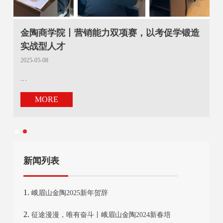
家
金陶商学院丨营销能力双项赛，以考促学锻造
式
实战型人才
2025-05-08
20
...
春
金
MORE
全
新闻列表
峨眉山金陶2025新年贺辞
征途漫漫，唯有奋斗丨峨眉山金陶2024新春培