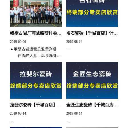
吨位压机以及岩板生产系...
峨壁古岩厂商战略研讨会在
名石瓷砖【千城百店】计
峨眉山启幕
划，正在进行...
2019-09-06
2019-08-14
▲峨壁古岩运营总监黄兴桥
...
佳肴醉人意，温泉洗身
心；金陶迎贵客，峨壁论古
岩。 ...
拉斐尔瓷砖【千城百店】计
金匠生态瓷砖【千城百店】
划，正在进行.....
计划正在进行....
2019-08-14
2019-08-14
...
...