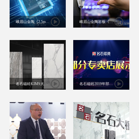
峨眉山金陶《2.5mm
峨眉山金陶岩板《产
芯薄岩板》发布现场
品设计解密》现场
名石磁砖KIMS大板
名石磁砖2019年部分
15秒央视广告片
专卖店视频