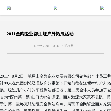
2011金陶瓷业都江堰户外拓展活动
NEWS /
2011-08-06
浏览次数：
2011
年
8
月
2
日，峨眉山金陶瓷业发展有限公司销售部全体员工共
计
80
人在集团副总经理杨庆的带领下开始前往都江堰举行户外拓
展。经过几个小时的车程到达都江堰，第二天全体人员参加了被
誉为
“
西南第一漂
”
虹口大峡谷漂流。面对激流大家毫不畏惧、勇
于拼搏，最终克服险阻安全到达终点。展现了金陶瓷业面对充满
竞争的市场，敢于拼搏，以质量求生存，以服务求发展，在充满