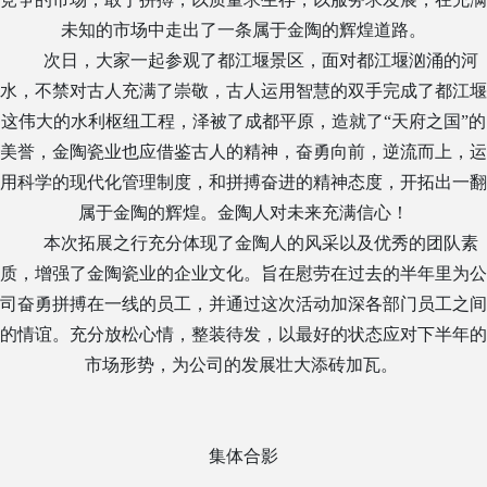
未知的市场中走出了一条属于金陶的辉煌道路。
次日，大家一起参观了都江堰景区，面对都江堰汹涌的河
水，不禁对古人充满了崇敬，古人运用智慧的双手完成了都江堰
这伟大的水利枢纽工程，泽被了成都平原，造就了
“
天府之国
”
的
美誉，金陶瓷业也应借鉴古人的精神，奋勇向前，逆流而上，运
用科学的现代化管理制度，和拼搏奋进的精神态度，开拓出一翻
属于金陶的辉煌。金陶人对未来充满信心！
本次拓展之行充分体现了金陶人的风采以及优秀的团队素
质，增强了金陶瓷业的企业文化。旨在慰劳在过去的半年里为公
司奋勇拼搏在一线的员工，并通过这次活动加深各部门员工之间
的情谊。充分放松心情，整装待发，以最好的状态应对下半年的
市场形势，为公司的发展壮大添砖加瓦。
集体合影