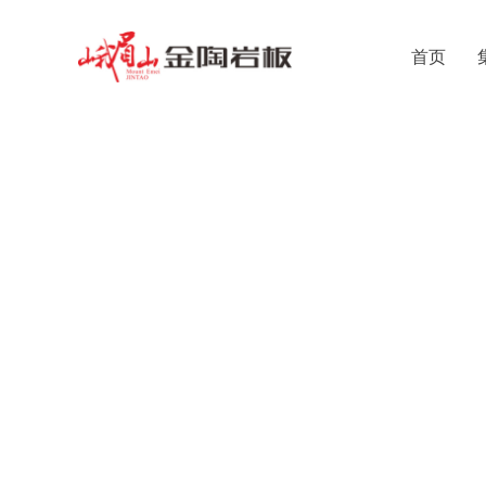
首页
首页
集团介绍
新闻中心
产品中心
工程案例
商学院
企业文化
加入我们
Introduction
Product
Culture
School
Join us
News
Case