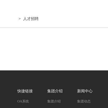
>
人才招聘
快捷链接
集团介绍
新闻中心
OA系统
集团介绍
集团动态