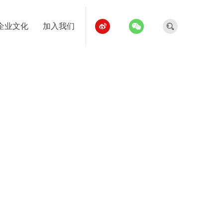
企业文化
加入我们