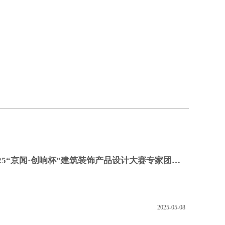
2025“京闻·创响杯”建筑装饰产品设计大赛专家团探访峨眉山金陶，共话传统文化美学新范式
2025-05-08