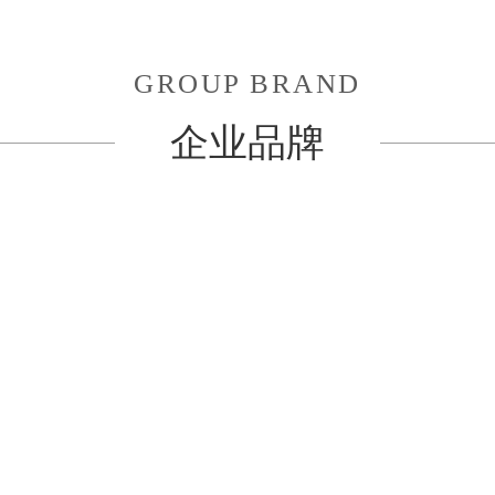
GROUP BRAND
企业品牌
金匠岩板
拉斐尔瓷砖岩板