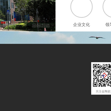
企业文化
领
关注金陶瓷