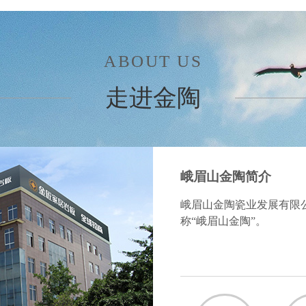
ABOUT US
走进金陶
峨眉山金陶简介
峨眉山金陶瓷业发展有限
称“峨眉山金陶”。