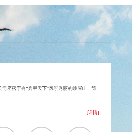
公司座落于有“秀甲天下”风景秀丽的峨眉山，简
[详情]