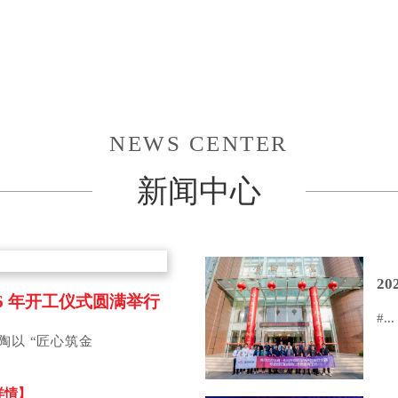
NEWS CENTER
新闻中心
26 年开工仪式圆满举行
#...
陶以 “匠心筑金
详情】