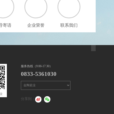
导寄语
企业荣誉
联系我们
服务热线（9:00-17:30）
0833-5361030
业
分享到：